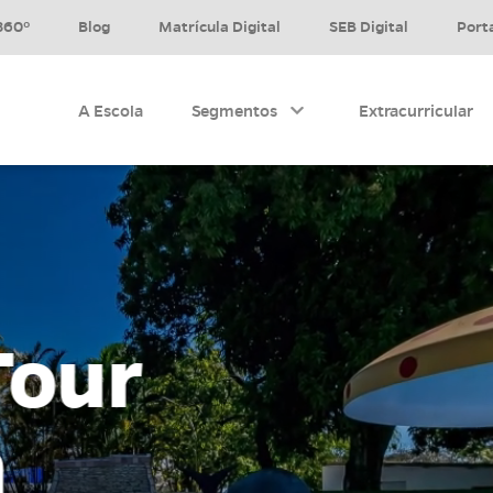
360º
Blog
Matrícula Digital
SEB Digital
Port
A Escola
Segmentos
Extracurricular
Educação Infantil
Ensino Fundamental I
Ensino Fundamental II
Tour
Ensino Médio
Ver todos
a