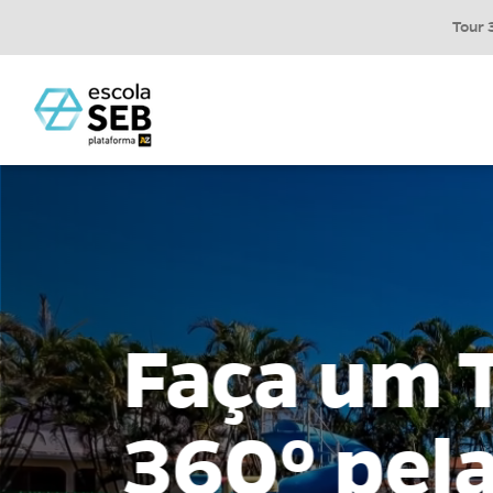
Tour 
Faça um 
360º pel