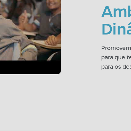
Amb
Din
Promovemo
para que t
para os des