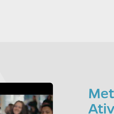
Met
Ati